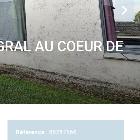
GRAL AU COEUR DE
Référence
85287566