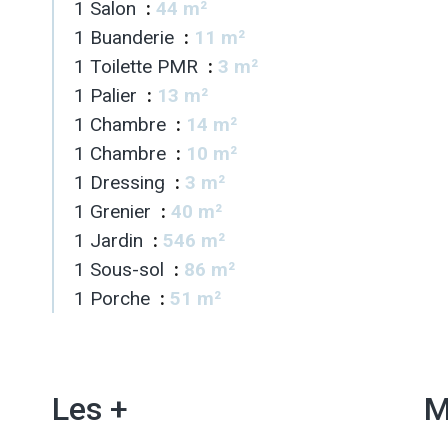
1 Salon
44 m²
1 Buanderie
11 m²
1 Toilette PMR
3 m²
1 Palier
13 m²
1 Chambre
14 m²
1 Chambre
10 m²
1 Dressing
3 m²
1 Grenier
40 m²
1 Jardin
546 m²
1 Sous-sol
86 m²
1 Porche
51 m²
Les +
M