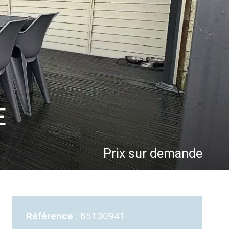
E
Prix sur demande
Référence
85130941